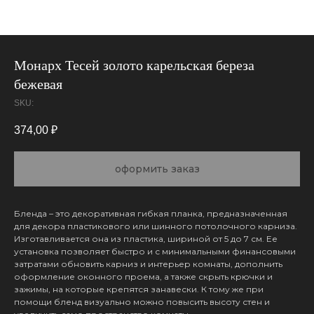
Монарх Тесей золото карельская береза
бежевая
SKU:
374,00
₽
оформить заказ
Бленда – это декоративная гибкая планка, предназначенная
для декора пластикового или шинного потолочного карниза.
Изготавливается она из пластика, шириной от 5 до 7 см. Ее
установка позволяет быстро и с минимальными финансовыми
затратами обновить карниз и интерьер комнаты, дополнить
оформление оконного проема, а также скрыть крючки и
зажимы, на которые крепятся занавески. К тому же при
помощи бленд визуально можно повысить высоту стен и