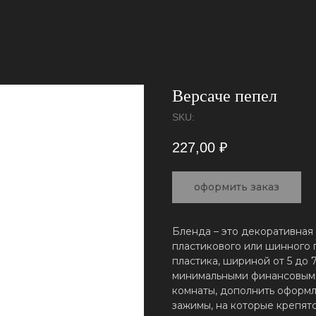
Версаче пепел
SKU:
227,00
₽
оформить заказ
Бленда – это декоративная
пластикового или шинного п
пластика, шириной от 5 до 7
минимальными финансовыми
комнаты, дополнить оформл
зажимы, на которые крепят