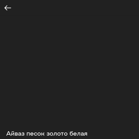
Айваз песок золото белая